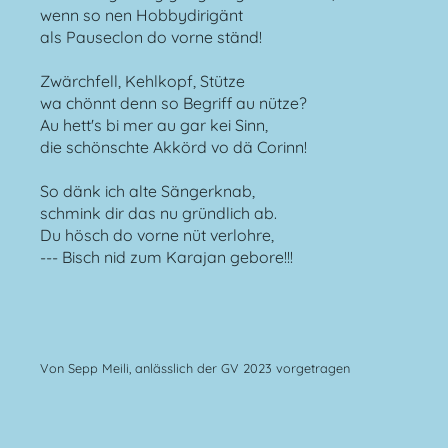
wenn so nen Hobbydirigänt
als Pauseclon do vorne ständ!
Zwärchfell, Kehlkopf, Stütze
wa chönnt denn so Begriff au nütze?
Au hett's bi mer au gar kei Sinn,
die schönschte Akkörd vo dä Corinn!
So dänk ich alte Sängerknab,
schmink dir das nu gründlich ab.
Du hösch do vorne nüt verlohre,
--- Bisch nid zum Karajan gebore!!!
Von Sepp Meili, anlässlich der GV 2023 vorgetragen