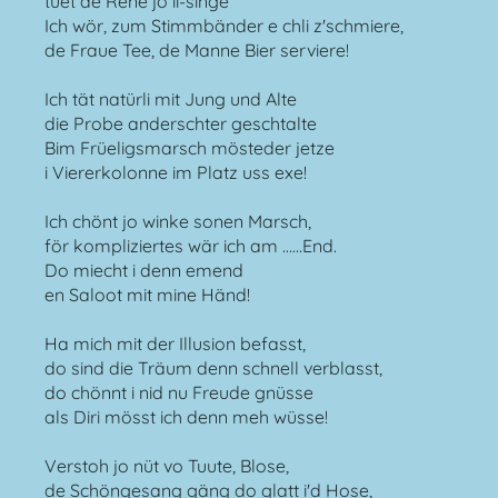
tuet de René jo ii-singe
Ich wör, zum Stimmbänder e chli z'schmiere,
de Fraue Tee, de Manne Bier serviere!
Ich tät natürli mit Jung und Alte
die Probe anderschter geschtalte
Bim Früeligsmarsch mösteder jetze
i Viererkolonne im Platz uss exe!
Ich chönt jo winke sonen Marsch,
för kompliziertes wär ich am ......End.
Do miecht i denn emend
en Saloot mit mine Händ!
Ha mich mit der Illusion befasst,
do sind die Träum denn schnell verblasst,
do chönnt i nid nu Freude gnüsse
als Diri mösst ich denn meh wüsse!
Verstoh jo nüt vo Tuute, Blose,
de Schöngesang gäng do glatt i'd Hose,