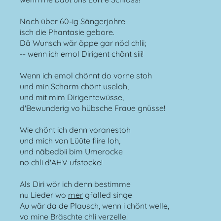
Noch über 60-ig Sängerjohre
isch die Phantasie gebore.
Dä Wunsch wär öppe gar nöd chlii;
-- wenn ich emol Dirigent chönt siii!
Wenn ich emol chönnt do vorne stoh
und min Scharm chönt useloh,
und mit mim Dirigentewüsse,
d'Bewunderig vo hübsche Fraue gnüsse!
Wie chönt ich denn voranestoh
und mich von Lüüte fiire loh,
und näbedbii bim Umerocke
no chli d'AHV ufstocke!
Als Diri wör ich denn bestimme
nu Lieder wo
mer
gfalled singe
Au wär da de Plausch, wenn i chönt welle,
vo mine Bräschte chli verzelle!