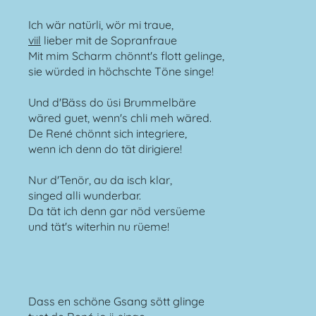
Ich wär natürli, wör mi traue,
viil
lieber mit de Sopranfraue
Mit mim Scharm chönnt's flott gelinge,
sie würded in höchschte Töne singe!
Und d'Bäss do üsi Brummelbäre
wäred guet, wenn's chli meh wäred.
De René chönnt sich integriere,
wenn ich denn do tät dirigiere!
Nur d'Tenör, au da isch klar,
singed alli wunderbar.
Da tät ich denn gar nöd versüeme
und tät's witerhin nu rüeme!
Dass en schöne Gsang sött glinge